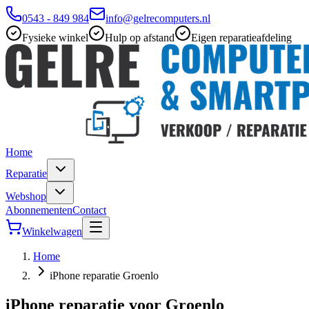
0543 - 849 984
info@gelrecomputers.nl
Fysieke winkel
Hulp op afstand
Eigen reparatieafdeling
Home
Reparatie
Webshop
Abonnementen
Contact
Winkelwagen
Home
iPhone reparatie Groenlo
iPhone reparatie voor Groenlo