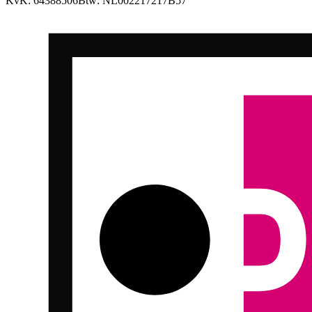
KvK:
64388506
Btw:
NL002217217B57