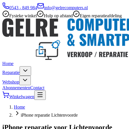
0543 - 849 984
info@gelrecomputers.nl
Fysieke winkel
Hulp op afstand
Eigen reparatieafdeling
Home
Reparatie
Webshop
Abonnementen
Contact
Winkelwagen
Home
iPhone reparatie Lichtenvoorde
iPhone reparatie voor Lichtenvoorde