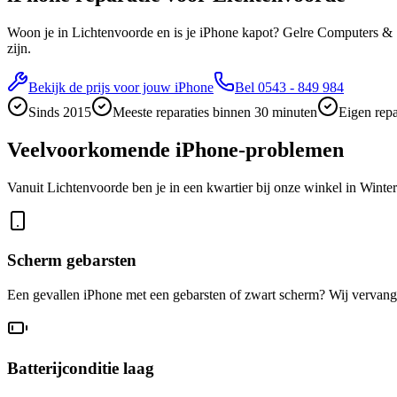
Woon je in Lichtenvoorde en is je iPhone kapot? Gelre Computers & S
zijn.
Bekijk de prijs voor jouw iPhone
Bel
0543 - 849 984
Sinds 2015
Meeste reparaties binnen 30 minuten
Eigen repa
Veelvoorkomende iPhone-problemen
Vanuit Lichtenvoorde ben je in een kwartier bij onze winkel in Winte
Scherm gebarsten
Een gevallen iPhone met een gebarsten of zwart scherm? Wij vervange
Batterijconditie laag